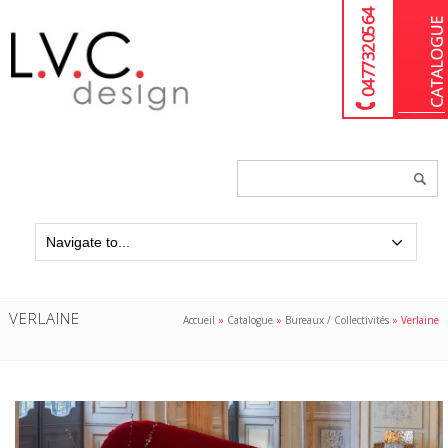
04 77 32 05 64
Chercher
un
produit...
VERLAINE
Accueil
»
Catalogue
»
Bureaux / Collectivités
»
Verlaine