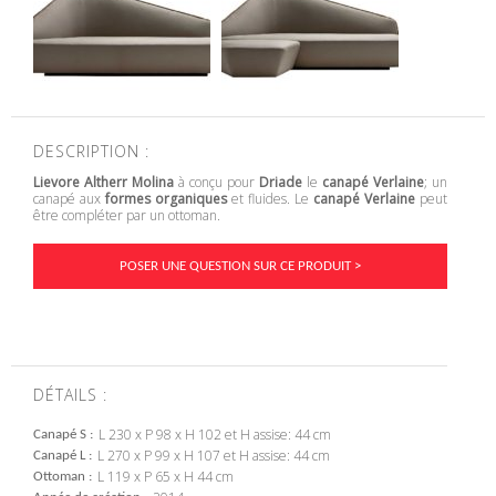
DESCRIPTION :
Lievore Altherr Molina
à conçu pour
Driade
le
canapé Verlaine
; un
canapé aux
formes organiques
et fluides. Le
canapé Verlaine
peut
être compléter par un ottoman.
POSER UNE QUESTION SUR CE PRODUIT >
DÉTAILS :
L 230 x P 98 x H 102 et H assise: 44 cm
Canapé S
L 270 x P 99 x H 107 et H assise: 44 cm
Canapé L
L 119 x P 65 x H 44 cm
Ottoman