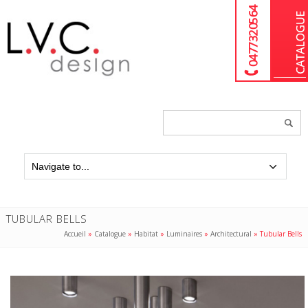
04 77 32 05 64
Chercher
un
produit...
TUBULAR BELLS
Accueil
»
Catalogue
»
Habitat
»
Luminaires
»
Architectural
»
Tubular Bells