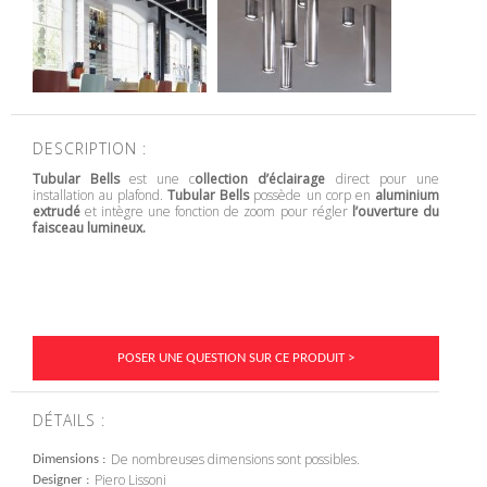
DESCRIPTION :
Tubular Bells
est une c
ollection d’éclairage
direct pour une
installation au plafond.
Tubular Bells
possède un corp en
aluminium
extrudé
et intègre une fonction de zoom pour régler
l’ouverture du
faisceau lumineux.
POSER UNE QUESTION SUR CE PRODUIT >
DÉTAILS :
De nombreuses dimensions sont possibles.
Dimensions
Piero Lissoni
Designer