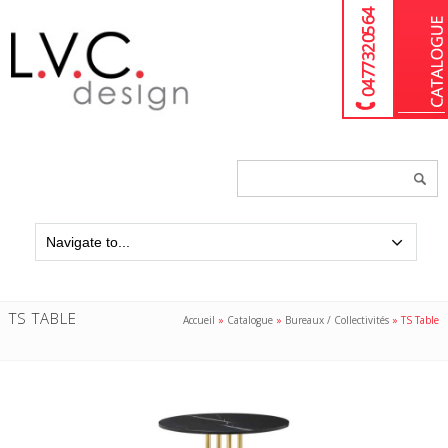
04 77 32 05 64
Chercher
un
produit...
TS TABLE
Accueil
»
Catalogue
»
Bureaux / Collectivités
»
TS Table