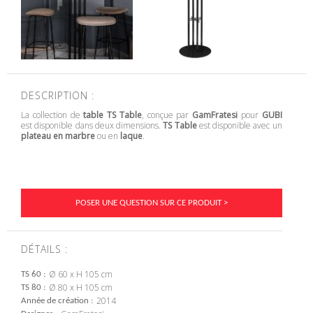
DESCRIPTION :
La collection de
table TS Table
, conçue par
GamFratesi
pour
GUBI
est disponible dans deux dimensions.
TS Table
est disponible avec un
plateau en marbre
ou en
laque
.
POSER UNE QUESTION SUR CE PRODUIT >
DÉTAILS :
Ø 60 x H 105 cm
TS 60
Ø 80 x H 105 cm
TS 80
2014
Année de création