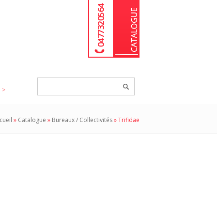
04 77 32 05 64
Chercher
un
produit...
cueil
»
Catalogue
»
Bureaux / Collectivités
»
Trifidae