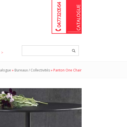
04 77 32 05 64
Chercher
un
produit...
alogue
»
Bureaux / Collectivités
»
Panton One Chair