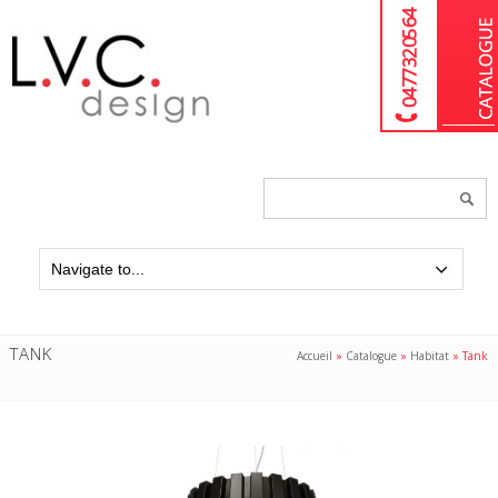
04 77 32 05 64
Chercher
un
produit...
TANK
Accueil
»
Catalogue
»
Habitat
»
Tank