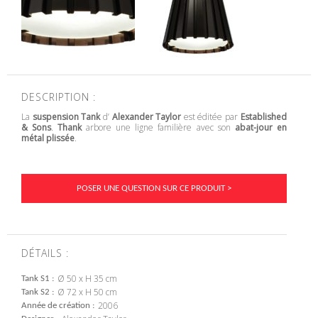
DESCRIPTION :
La
suspension Tank
d’
Alexander Taylor
est éditée par
Established
& Sons
.
Thank
arbore une ligne familière avec son
abat-jour en
métal plissée
.
POSER UNE QUESTION SUR CE PRODUIT >
DÉTAILS :
Ø 50 x H 35 cm
Tank S1
Ø 72 x H 50 cm
Tank S2
2006
Année de création