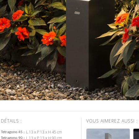
DÉTAILS :
VOUS AIMEREZ AUSSI :
L 13 x P 13 x H 45 cm
Tetragono 45
L 13 x P 13 x H 90 cm
Tetragono 90