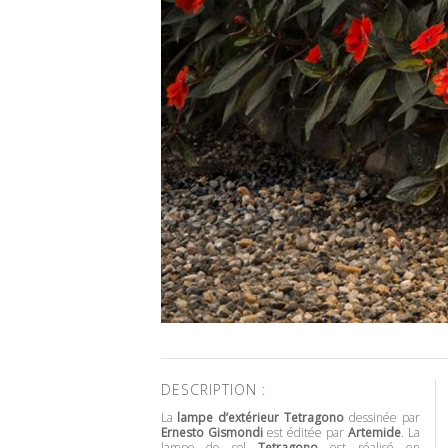
DESCRIPTION :
La
lampe d’extérieur Tetragono
dessinée par
Ernesto Gismondi
est éditée par
Artemide
. La
lampe de sol
Tetragono
est réalisé en