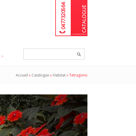
04 77 32 05 64
Chercher
un
produit...
Accueil
»
Catalogue
»
Habitat
»
Tetragono