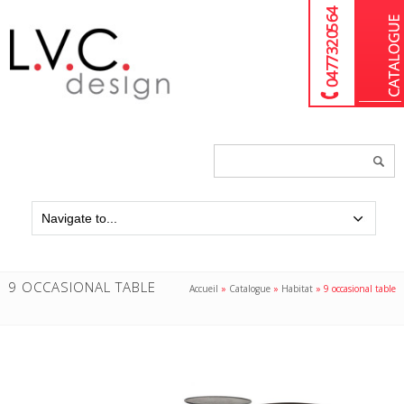
04 77 32 05 64
Chercher
un
produit...
9 OCCASIONAL TABLE
Accueil
»
Catalogue
»
Habitat
»
9 occasional table