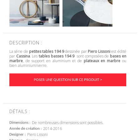
DESCRIPTION :
La série de
petites tables 194 9
dessinée par
Piero Lissoni
est édité
par
Cassina
. Les
tables basses
194 9
sont composées de
bases en
marbre
, de support en aluminium et de
plateaux en marbre
ou
bien aluminium/verre.
POSER UNE QUESTION SUR CE PRODUIT >
DÉTAILS :
De nombreuses dimensions sont possibles.
Dimensions
2014-2016
Année de création
Piero Lissoni
Designer