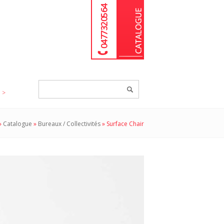
04 77 32 05 64
Chercher
un
produit...
»
Catalogue
»
Bureaux / Collectivités
»
Surface Chair