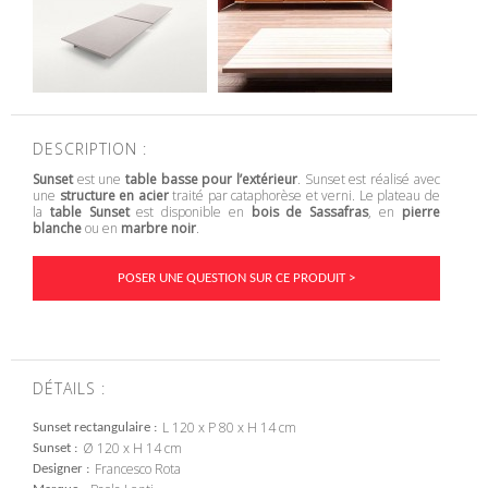
DESCRIPTION :
Sunset
est une
table basse pour l’extérieur
. Sunset est réalisé avec
une
structure en acier
traité par cataphorèse et verni. Le plateau de
la
table Sunset
est disponible en
bois de Sassafras
, en
pierre
blanche
ou en
marbre noir
.
POSER UNE QUESTION SUR CE PRODUIT >
DÉTAILS :
L 120 x P 80 x H 14 cm
Sunset rectangulaire
Ø 120 x H 14 cm
Sunset
Francesco Rota
Designer