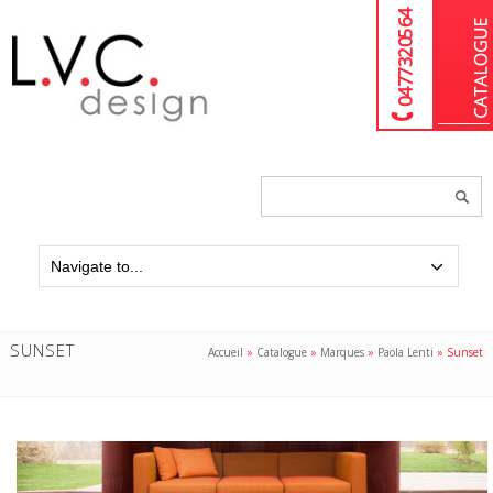
04 77 32 05 64
Chercher
un
produit...
SUNSET
Accueil
»
Catalogue
»
Marques
»
Paola Lenti
»
Sunset