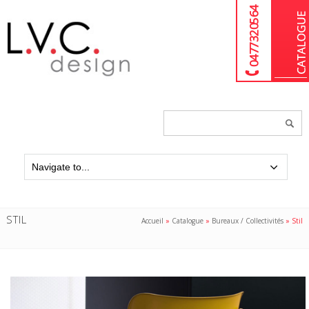
04 77 32 05 64
Chercher
un
produit...
STIL
Accueil
»
Catalogue
»
Bureaux / Collectivités
»
Stil