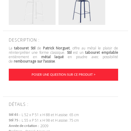
DESCRIPTION :
La
tabouret Stil
de
Patrick Norguet
, offre au métal le plaisir de
réinterpréter une forme classique.
Stil
est un
tabouret empilable
entièrement en
métal laqué
en poudre avec possibilité
de
rembourrage sur l’assise
.
POSER UNE QUESTION SUR CE PRODUIT >
DÉTAILS :
L 52 x P 51 x H 88 et H assise: 65 cm
Stil 65
L 55 x P 51 x H 98 et H assise: 75 cm
Stil 75
2009
Année de création