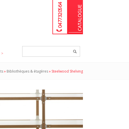
04 77 32 05 64
Chercher
un
produit...
ts
»
Bibliothèques & étagères
»
Steelwood Shelving