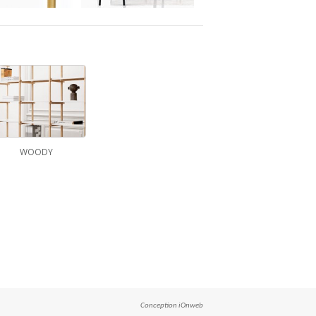
WOODY
Conception
iOnweb