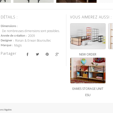
DÉTAILS :
VOUS AIMEREZ AUSSI :
Dimensions
De nombreuses dimensions sont possibles.
2009
Année de création
Ronan & Erwan Bouroullec
Designer
Magis
Marque
Partager
NEW ORDER
EAMES STORAGE UNIT
ESU
ns légales