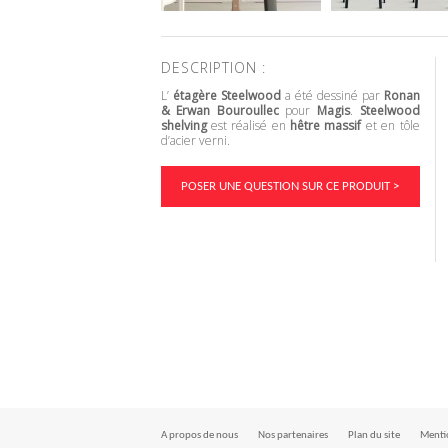
DESCRIPTION :
L’
étagère Steelwood
a été dessiné par
Ronan
& Erwan Bouroullec
pour
Magis
.
Steelwood
shelving
est réalisé en
hêtre massif
et en tôle
d’acier verni.
POSER UNE QUESTION SUR CE PRODUIT >
A propos de nous
Nos partenaires
Plan du site
Mentio