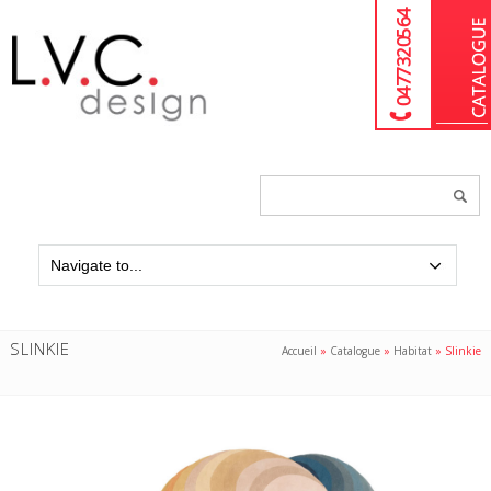
04 77 32 05 64
Chercher
un
produit...
SLINKIE
Accueil
»
Catalogue
»
Habitat
»
Slinkie