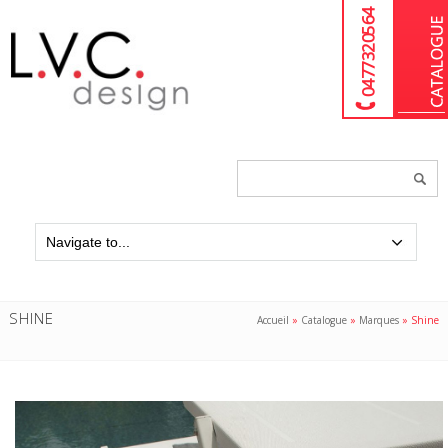
04 77 32 05 64
Chercher
un
produit...
SHINE
Accueil
»
Catalogue
»
Marques
»
Shine