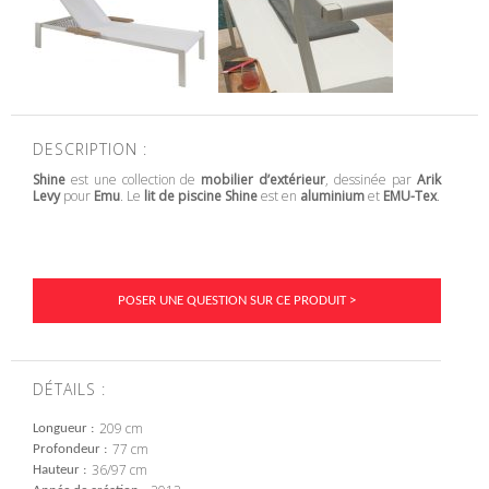
DESCRIPTION :
Shine
est une collection de
mobilier d’extérieur
, dessinée par
Arik
Levy
pour
Emu
. Le
lit de piscine Shine
est en
aluminium
et
EMU-Tex
.
POSER UNE QUESTION SUR CE PRODUIT >
DÉTAILS :
209 cm
Longueur
77 cm
Profondeur
36/97 cm
Hauteur