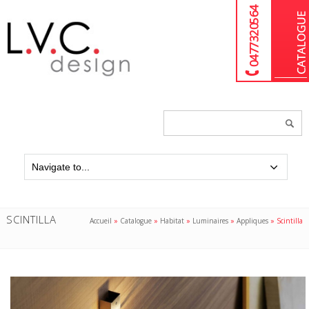
04 77 32 05 64
Chercher
un
produit...
SCINTILLA
Accueil
»
Catalogue
»
Habitat
»
Luminaires
»
Appliques
»
Scintilla