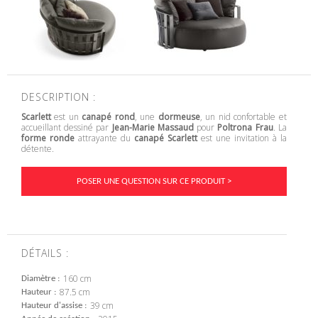
DESCRIPTION :
Scarlett
est un
canapé rond
, une
dormeuse
, un nid confortable et
accueillant dessiné par
Jean-Marie Massaud
pour
Poltrona Frau
. La
forme ronde
attrayante du
canapé Scarlett
est une invitation à la
détente.
POSER UNE QUESTION SUR CE PRODUIT >
DÉTAILS :
160 cm
Diamètre
87.5 cm
Hauteur
39 cm
Hauteur d'assise