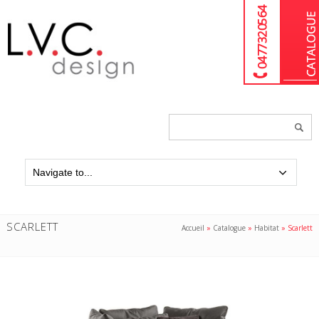
04 77 32 05 64
Chercher
un
produit...
SCARLETT
Accueil
»
Catalogue
»
Habitat
»
Scarlett