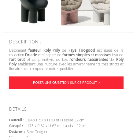
DESCRIPTION :
L’étonnant
fauteuil Roly Poly
de
Faye Toogood
est issue de la
collection
Driade
et s’inspire de
formes simples et massives
issu de
l’
art brut
et du primitivisme. Les
rondeurs rassurantes
de
Roly
Poly
établissent une rupture avec les environnements très stricts et
linéaires qui composent notre quotidien.
POSER UNE QUESTION SUR CE PRODUIT >
DÉTAILS :
L 84 x P 57 x H 63 et H assise 32 cm
Fauteuil
L 175 x P 62 x H 63 et H assise: 32 cm
Canapé
Faye Toogood
Designer