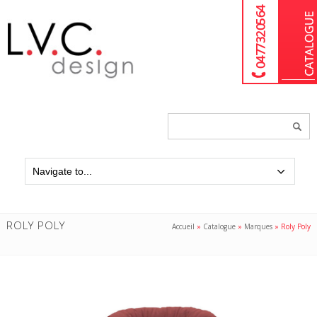
04 77 32 05 64
Chercher
un
produit...
ROLY POLY
Accueil
»
Catalogue
»
Marques
»
Roly Poly