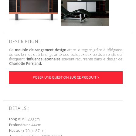
DESCRIPTION :
Ce
meuble de rangement design
attire le regard grâce à l’élégance
de ses formes et à la singularité des plateaux aux bords arrondis qui
évoquent l’
influence japonaise
souvent récurrente dans le design de
Charlotte Perriand.
POSER UNE QUESTION SUR CE PRODUIT >
DÉTAILS :
200 cm
Longueur
44 cm
Profondeur
70 ou 87 cm
Hauteur