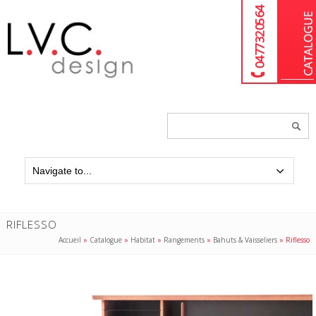
04 77 32 05 64
Chercher
un
produit...
RIFLESSO
Accueil
»
Catalogue
»
Habitat
»
Rangements
»
Bahuts & Vaisseliers
»
Riflesso