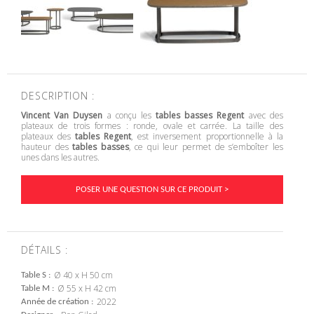
DESCRIPTION :
Vincent Van Duysen
a conçu les
tables basses Regent
avec des
plateaux de trois formes : ronde, ovale et carrée. La taille des
plateaux des
tables Regent
, est inversement proportionnelle à la
hauteur des
tables basses
, ce qui leur permet de s’emboîter les
unes dans les autres.
POSER UNE QUESTION SUR CE PRODUIT >
DÉTAILS :
Ø 40 x H 50 cm
Table S
Ø 55 x H 42 cm
Table M
2022
Année de création