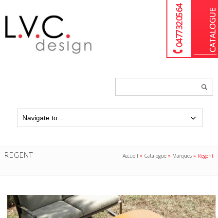
04 77 32 05 64
Chercher
un
produit...
REGENT
Accueil
»
Catalogue
»
Marques
»
Regent