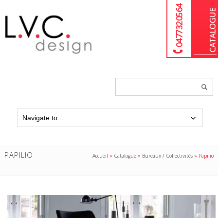
04 77 32 05 64
Chercher
un
produit...
PAPILIO
Accueil
»
Catalogue
»
Bureaux / Collectivités
»
Papilio