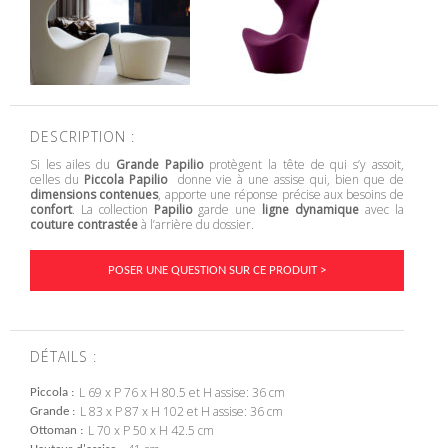
DESCRIPTION :
Si les ailes du
Grande Papilio
protègent la tête de qui s’y assoit,
celles du
Piccola Papilio
donne vie à une assise qui, bien que de
dimensions contenues
, apporte une réponse précise aux besoins de
confort
. La collection
Papilio
garde une
ligne dynamique
avec la
couture contrastée
à l’arrière du dossier.
POSER UNE QUESTION SUR CE PRODUIT >
DÉTAILS :
L 69 x P 76 x H 80.5 et H assise: 36 cm
Piccola
L 83 x P 87 x H 102 et H assise: 36 cm
Grande
L 70 x P 50 x H 42.5 cm
Ottoman