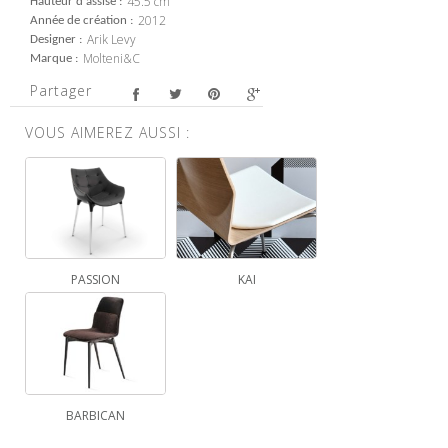
45.5 cm
Hauteur d'assise
2012
Année de création
Arik Levy
Designer
Molteni&C
Marque
Partager
VOUS AIMEREZ AUSSI :
PASSION
KAI
BARBICAN