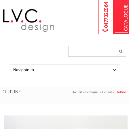
04 77 32 05 64
Chercher
un
produit...
OUTLINE
Accueil
»
Catalogue
»
Habitat
»
Outline