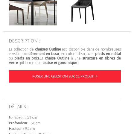
DESCRIPTION :
La collection de
chaises Outline
est disponible dans de nombreuses
versions:
entièrement en tissu
, en cuir et tissu, avec
pieds en métal
ou
pieds en bois
.La
chaise Outline
à une
structure en fibres de
verre
qui forme une
assise ergonomique
.
POSER UNE QUESTION SUR CE PRODUIT >
DÉTAILS :
51 cm
Longueur
56 cm
Profondeur
84 cm
Hauteur