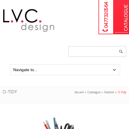
04 77 32 05 64
Chercher
un
produit...
O-TIDY
Accueil
»
Catalogue
»
Habitat
»
O-Tidy