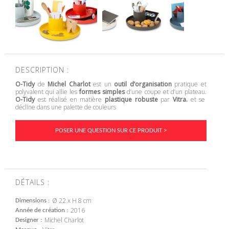
DESCRIPTION :
O-Tidy
de
Michel Charlot
est un
outil d’organisation
pratique et
polyvalent qui allie les
formes simples
d’une coupe et d’un plateau.
O-Tidy
est réalisé en matière
plastique robuste
par
Vitra.
et se
décline dans une palette de couleurs
POSER UNE QUESTION SUR CE PRODUIT >
DÉTAILS :
Ø 22 x H 8 cm
Dimensions
2016
Année de création
Michel Charlot
Designer