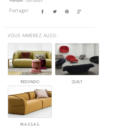
Gervasoni
Marque
Partager
VOUS AIMEREZ AUSSI :
REDONDO
QUILT
M.A.S.S.A.S.