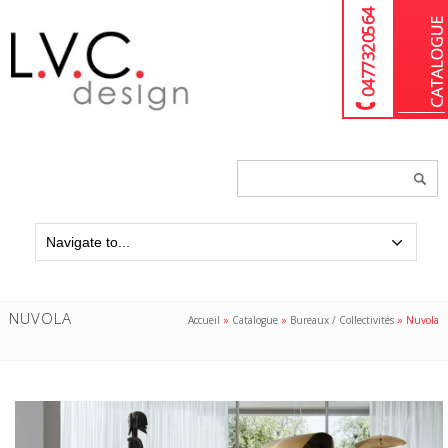
04 77 32 05 64
Chercher
un
produit...
NUVOLA
Accueil
»
Catalogue
»
Bureaux / Collectivités
»
Nuvola