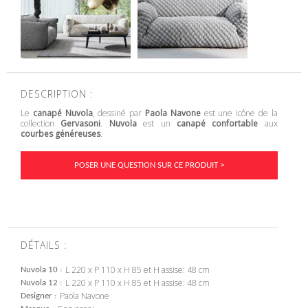
DESCRIPTION :
Le
canapé Nuvola
, dessiné par
Paola Navone
est une icône de la
collection
Gervasoni
.
Nuvola
est un
canapé confortable
aux
courbes généreuses
.
POSER UNE QUESTION SUR CE PRODUIT >
DÉTAILS :
L 220 x P 110 x H 85 et H assise: 48 cm
Nuvola 10
L 220 x P 110 x H 85 et H assise: 48 cm
Nuvola 12
Paola Navone
Designer