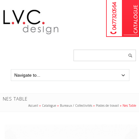
04 77 32 05 64
Chercher
un
produit...
NES TABLE
Accueil
»
Catalogue
»
Bureaux / Collectivités
»
Postes de travail
»
Nes Table