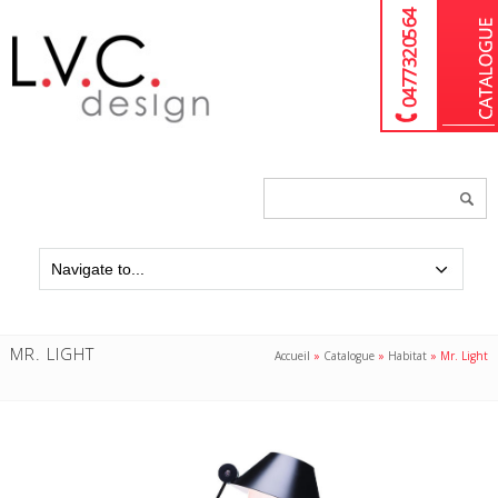
04 77 32 05 64
Chercher
un
produit...
MR. LIGHT
Accueil
»
Catalogue
»
Habitat
»
Mr. Light