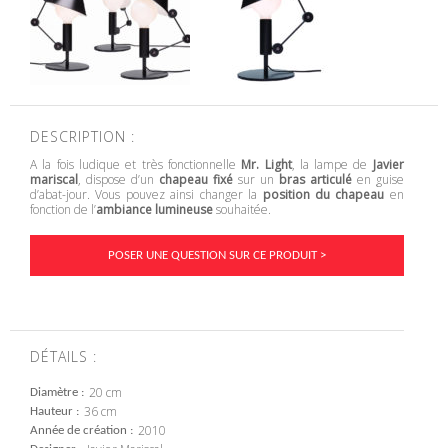
DESCRIPTION :
A la fois ludique et très fonctionnelle
Mr. Light
, la lampe de
Javier
mariscal
, dispose d’un
chapeau fixé
sur un
bras articulé
en guise
d’abat-jour. Vous pouvez ainsi changer la
position du chapeau
en
fonction de l’
ambiance lumineuse
souhaitée.
POSER UNE QUESTION SUR CE PRODUIT >
DÉTAILS :
20 cm
Diamètre
36 cm
Hauteur
2010
Année de création