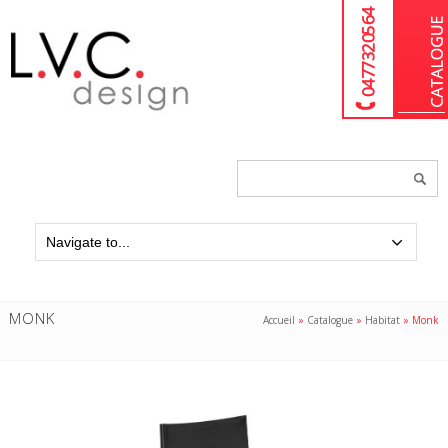
04 77 32 05 64
Chercher
un
produit...
MONK
Accueil
»
Catalogue
»
Habitat
»
Monk