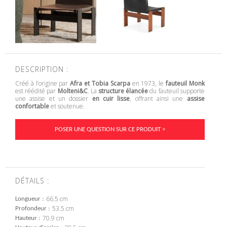
DESCRIPTION :
Créé à l’origine par
Afra et Tobia Scarpa
en 1973, le
fauteuil Monk
est réédité par
Molteni&C
. La
structure élancée
du fauteuil supporte
une assise et un dossier
en cuir lisse
, offrant ainsi une
assise
confortable
et soutenue.
POSER UNE QUESTION SUR CE PRODUIT >
DÉTAILS :
66.5 cm
Longueur
53.5 cm
Profondeur
70.9 cm
Hauteur