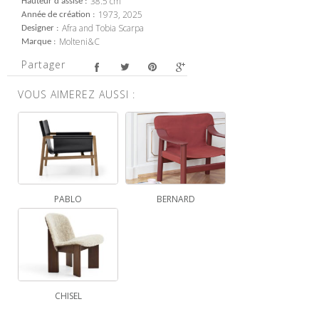
38.5 cm
Hauteur d'assise
1973, 2025
Année de création
Afra and Tobia Scarpa
Designer
Molteni&C
Marque
Partager
VOUS AIMEREZ AUSSI :
PABLO
BERNARD
CHISEL