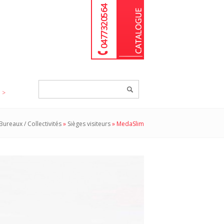
04 77 32 05 64
Chercher
un
produit...
Bureaux / Collectivités
»
Sièges visiteurs
»
MedaSlim