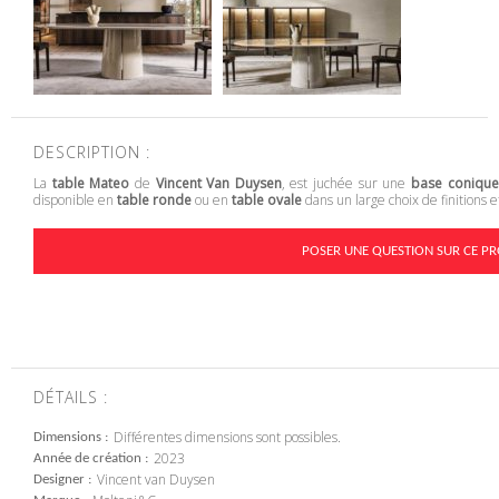
DESCRIPTION :
La
table Mateo
de
Vincent Van Duysen
, est juchée sur une
base conique
disponible en
table ronde
ou en
table ovale
dans un large choix de finitions
POSER UNE QUESTION SUR CE PR
DÉTAILS :
Différentes dimensions sont possibles.
Dimensions
2023
Année de création
Vincent van Duysen
Designer