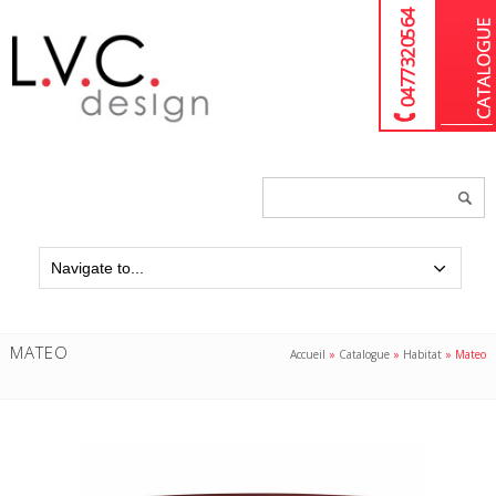
04 77 32 05 64
Chercher
un
produit...
MATEO
Accueil
»
Catalogue
»
Habitat
»
Mateo