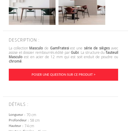
DESCRIPTION :
La collection
Masculo
de
GamFratesi
est une
série de sièges
avec
assise et dossier rembourrés édité par
Gubi
. La structure du
fauteuil
Masculo
est en acier de 12 mm qui est soit enduit de poudre ou
chromé
.
POSER UNE QUESTION SUR CE PRODUIT >
DÉTAILS :
70 cm
Longueur
58 cm
Profondeur
74 cm
Hauteur