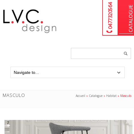
04 77 32 05 64
Chercher
un
produit...
MASCULO
Accueil
»
Catalogue
»
Habitat
»
Masculo