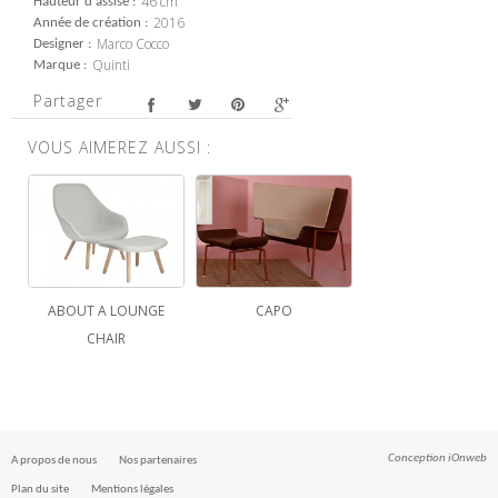
46 cm
Hauteur d'assise
2016
Année de création
Marco Cocco
Designer
Quinti
Marque
Partager
VOUS AIMEREZ AUSSI :
ABOUT A LOUNGE
CAPO
CHAIR
Conception
iOnweb
A propos de nous
Nos partenaires
Plan du site
Mentions légales