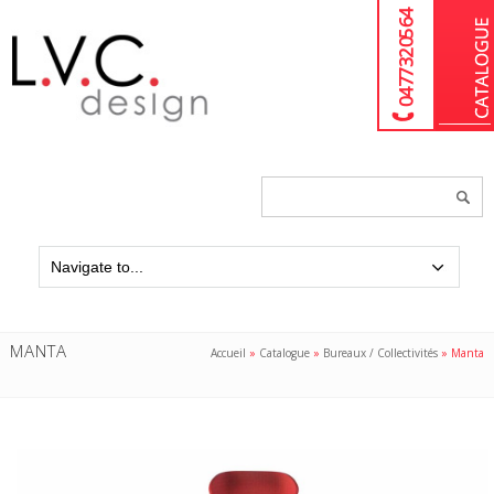
04 77 32 05 64
Chercher
un
produit...
MANTA
Accueil
»
Catalogue
»
Bureaux / Collectivités
»
Manta