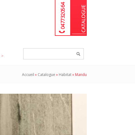
04 77 32 05 64
Chercher
un
produit...
Accueil
»
Catalogue
»
Habitat
»
Mandu