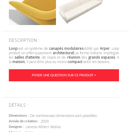
DESCRIPTION :
Loop
est un système de
canapés modulaires
édité par
Arper
. Loop
produit un effet quasiment
architectural;
sa forme linéaire imprègne
les
salles d’attente
, de repos et de
réunion
des
grands espaces
. A
la
maison
, il peut être plus ou moins
compact
selon les besoins.
POSER UNE QUESTION SUR CE PRODUIT >
DÉTAILS :
De nombreuses dimensions sont possibles.
Dimensions
2009
Année de création
Lievore Altherr Molina
Designer