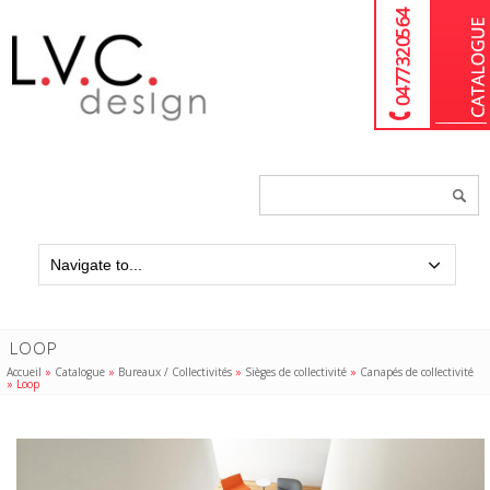
04 77 32 05 64
Chercher
un
produit...
LOOP
Accueil
»
Catalogue
»
Bureaux / Collectivités
»
Sièges de collectivité
»
Canapés de collectivité
»
Loop