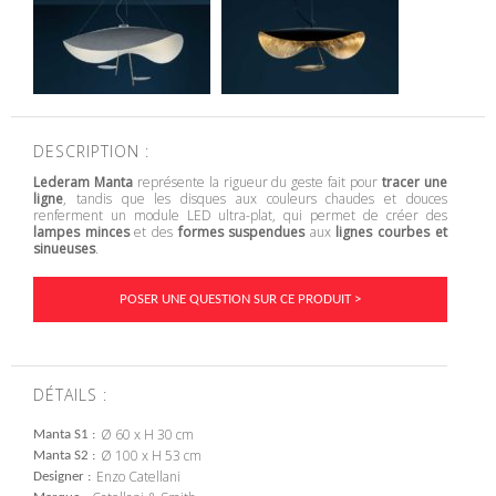
DESCRIPTION :
Lederam Manta
représente la rigueur du geste fait pour
tracer une
ligne
, tandis que les disques aux couleurs chaudes et douces
renferment un module LED ultra-plat, qui permet de créer des
lampes minces
et des
formes suspendues
aux
lignes courbes et
sinueuses
.
POSER UNE QUESTION SUR CE PRODUIT >
DÉTAILS :
Ø 60 x H 30 cm
Manta S1
Ø 100 x H 53 cm
Manta S2
Enzo Catellani
Designer