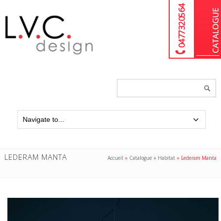
04 77 32 05 64
Chercher
un
produit...
LEDERAM MANTA
Accueil
»
Catalogue
»
Habitat
»
Lederam Manta