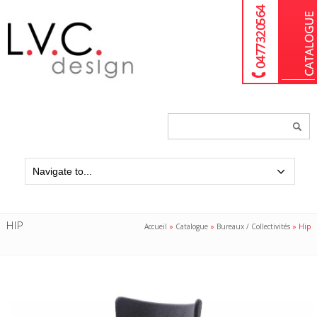
04 77 32 05 64
Chercher
un
produit...
HIP
Accueil
»
Catalogue
»
Bureaux / Collectivités
»
Hip