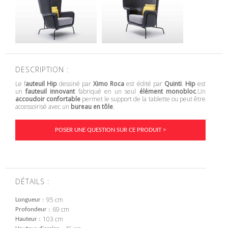
DESCRIPTION :
Le f
auteuil Hip
dessiné par
Ximo Roca
est édité par
Quinti
.
Hip
est
un
fauteuil innovant
fabriqué en un seul
élément monobloc
.Un
accoudoir confortable
permet le support de la tablette ou peut être
accessoirisé avec un
bureau en tôle
.
POSER UNE QUESTION SUR CE PRODUIT >
DÉTAILS :
95 cm
Longueur
69 cm
Profondeur
103 cm
Hauteur