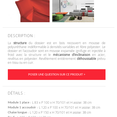
DESCRIPTION :
La
structure
du dossier est en bois recouvert en mousse de
polyuréthane indéformable à densités variables et fibre polyester. Le
dossier et l’accoudoir sont en mousse expansée ignifuge et injectée à
froid avec la structure et le
mécanisme d’inclinaison
en acier,
revêtus en polyester. Revêtement entièrement
déhoussable
prévu
en tissu ou en cuir.
POSER UNE QUESTION SUR CE PRODUIT >
DÉTAILS :
L 83 x P 100 x H 70/101 et H assise: 38 cm
Module 1 place
L 120 x P 100 x H 70/101 et H assise: 38 cm
Module 1 accoudoir
L 120 x P 150 x H 70/101 et H assise: 38 cm
Chaise longue