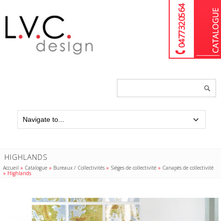
04 77 32 05 64
Chercher
un
produit...
HIGHLANDS
Accueil
»
Catalogue
»
Bureaux / Collectivités
»
Sièges de collectivité
»
Canapés de collectivité
»
Highlands