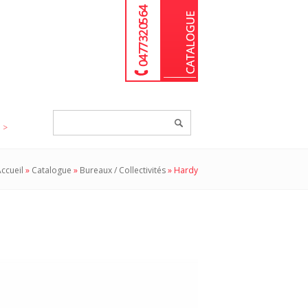
04 77 32 05 64
Chercher
un
produit...
ccueil
»
Catalogue
»
Bureaux / Collectivités
»
Hardy