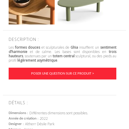
DESCRIPTION :
Les
formes douces
et sculpturales de
Ghia
insufflent un
sentiment
d’harmonie
et de calme.‎ Les bases sont disponibles en
trois
hauteurs
, soutenues par un
totem central
sculptural, ou des pieds au
profil
légèrement asymétrique
.‎
POSER UNE QUESTION SUR CE PRODUIT >
DÉTAILS :
Différentes dimensions sont possibles.
Dimensions
2022
Année de création
Altherr Désile Park
Designer