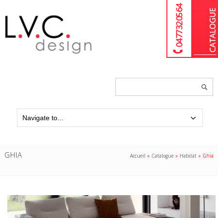
04 77 32 05 64
Chercher
un
produit...
GHIA
Accueil
»
Catalogue
»
Habitat
»
Ghia