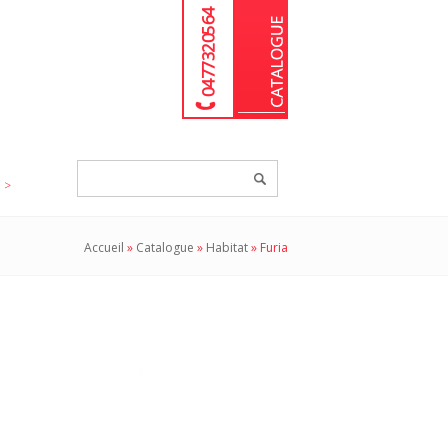
04 77 32 05 64
Chercher
un
produit...
Accueil
»
Catalogue
»
Habitat
»
Furia