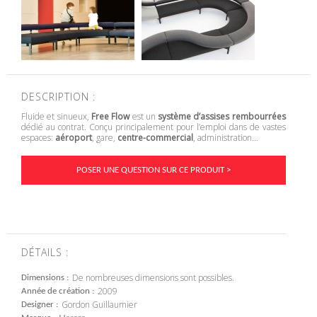
DESCRIPTION :
Fluide et sinueux,
Free Flow
est un
système d’assises rembourrées
dédié au contrat. Conçu principalement pour l’emploi dans de vastes
espaces:
aéroport
, gare,
centre-commercial
, administration…
POSER UNE QUESTION SUR CE PRODUIT >
DÉTAILS :
De nombreuses dimensions sont possibles.
Dimensions
2009
Année de création
Gordon Guillaumier
Designer