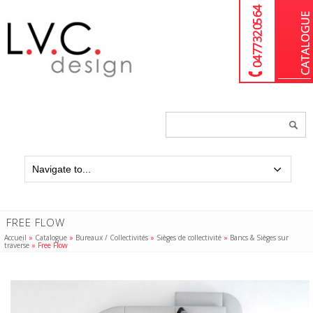
04 77 32 05 64
Chercher
un
produit...
FREE FLOW
Accueil
»
Catalogue
»
Bureaux / Collectivités
»
Sièges de collectivité
»
Bancs & Sièges sur
traverse
»
Free Flow