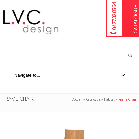
04 77 32 05 64
Chercher
un
produit...
FRAME CHAIR
Accueil
»
Catalogue
»
Habitat
»
Frame Chair