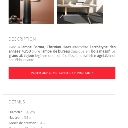
DESCRIPTION :
Avec la
lampe Forma
,
Christian Haas
interprète l’
archétype des
années 40/50
d’une
lampe de bureau
classique en
bois massif
. Le
grand abat-jour
légèrement incliné diffuse une
lumière agréable
et
non éblouissante.
POSER UNE QUESTION SUR CE PRODUIT >
DÉTAILS :
38 cm
Diamètre
34 cm
Hauteur
2023
Année de création