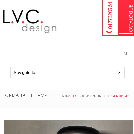
04 77 32 05 64
Chercher
un
produit...
FORMA TABLE LAMP
Accueil
»
Catalogue
»
Habitat
»
Forma Table Lamp