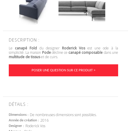
DESCRIPTION :
Le
canapé Fold
du designer
Roderick Vos
est une ode à la
simplicité. La maison
Pode
décline ce
canapé composable
dans une
multitude de tissus
et de cuirs.
POSER UNE QUESTION SUR CE PRODUIT >
DÉTAILS :
De nombreuses dimensions sont possibles.
Dimensions
2016
Année de création
Roderick Vos
Designer