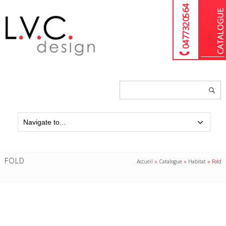
04 77 32 05 64
Chercher
un
produit...
FOLD
Accueil
»
Catalogue
»
Habitat
»
Fold