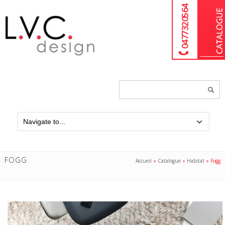
04 77 32 05 64
Chercher
un
produit...
FOGG
Accueil
»
Catalogue
»
Habitat
»
Fogg