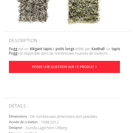
DESCRIPTION :
Fogg
est un
élégant tapis
à
poils longs
édité par
Kasthall
. Le
tapis
Fogg
est disponible dans de nombreuses nuances de couleurs.
POSER UNE QUESTION SUR CE PRODUIT >
DÉTAILS :
De nombreuses dimensions sont possibles.
Dimensions
1998/2012
Année de création
Gunilla Lagerhem Ullberg
Designer