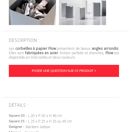
DESCRIPTION :
Les
corbeilles à papier Flow
présentent de beaux
angles arrondis
.
Elles sont
fabriquées en acier
, finition parfaite et étanches,
Flow
est
disponible en trois tailles et deux couleurs.
POSER UNE QUESTION SUR CE PRODUIT >
DÉTAILS :
L 20 x P 20 x H 49 cm
Square 20
L 25 x P 25 x H 35 ou 45 cm
Square 25
Marleen Valstar
Designer