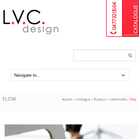
04 77 32 05 64
Chercher
un
produit...
FLOW
Accueil
»
Catalogue
»
Bureaux / Collectivités
»
Flow