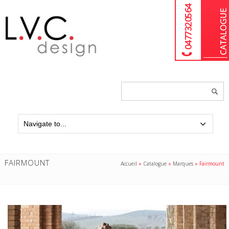
04 77 32 05 64
Chercher
un
produit...
FAIRMOUNT
Accueil
»
Catalogue
»
Marques
»
Fairmount