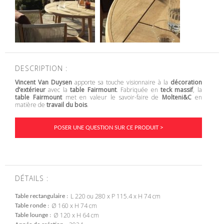
DESCRIPTION :
Vincent Van Duysen
apporte sa touche visionnaire à la
décoration
d’extérieur
avec la
table Fairmount
. Fabriquée en
teck massif
, la
table Fairmount
met en valeur le savoir-faire de
Molteni&C
en
matière de
travail du bois
.
POSER UNE QUESTION SUR CE PRODUIT >
DÉTAILS :
L 220 ou 280 x P 115.4 x H 74 cm
Table rectangulaire
Ø 160 x H 74 cm
Table ronde
Ø 120 x H 64 cm
Table lounge