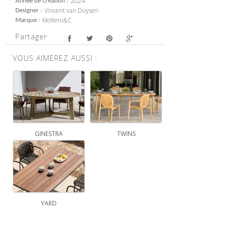
2024
Année de création
Vincent van Duysen
Designer
Molteni&C
Marque
Partager
VOUS AIMEREZ AUSSI :
GINESTRA
TWINS
YARD