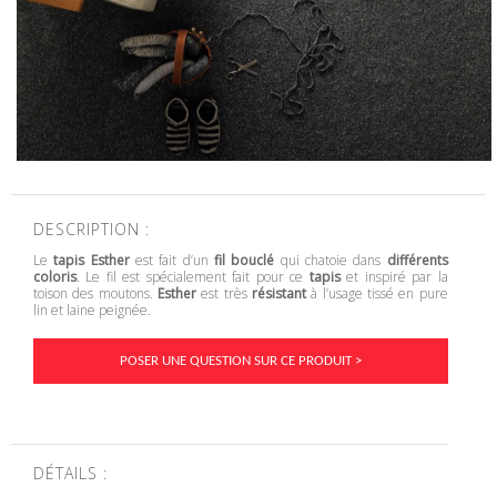
DESCRIPTION :
Le
tapis Esther
est fait d’un
fil bouclé
qui chatoie dans
différents
coloris
. Le fil est spécialement fait pour ce
tapis
et inspiré par la
toison des moutons.
Esther
est très
résistant
à l’usage tissé en pure
lin et laine peignée.
POSER UNE QUESTION SUR CE PRODUIT >
DÉTAILS :