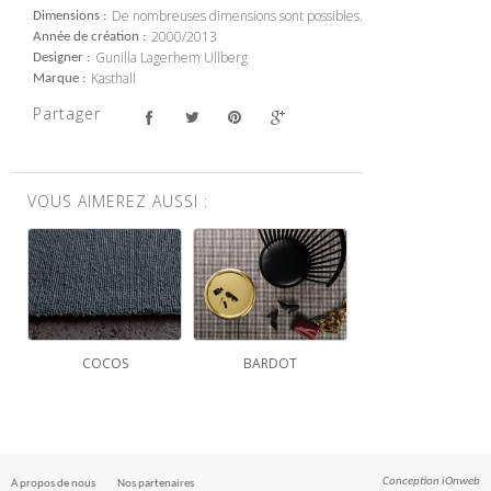
De nombreuses dimensions sont possibles.
Dimensions
2000/2013
Année de création
Gunilla Lagerhem Ullberg
Designer
Kasthall
Marque
Partager
VOUS AIMEREZ AUSSI :
COCOS
BARDOT
Conception
iOnweb
A propos de nous
Nos partenaires