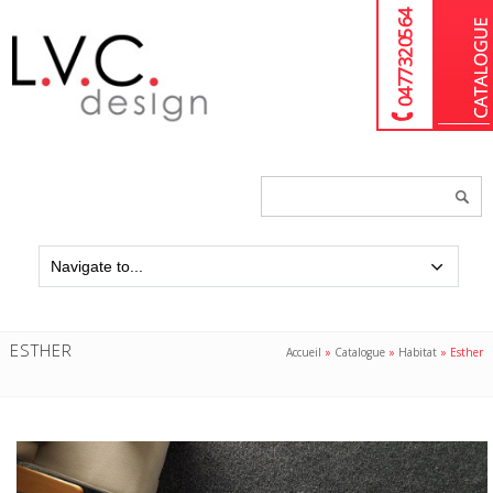
04 77 32 05 64
Chercher
un
produit...
ESTHER
Accueil
»
Catalogue
»
Habitat
»
Esther