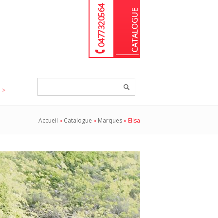
04 77 32 05 64
Chercher
un
produit...
Accueil
»
Catalogue
»
Marques
»
Elisa