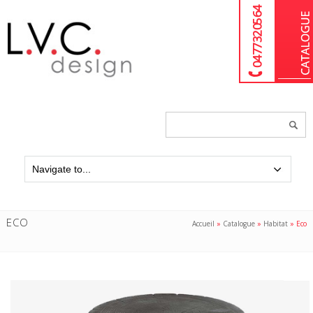
04 77 32 05 64
Chercher
un
produit...
ECO
Accueil
»
Catalogue
»
Habitat
»
Eco