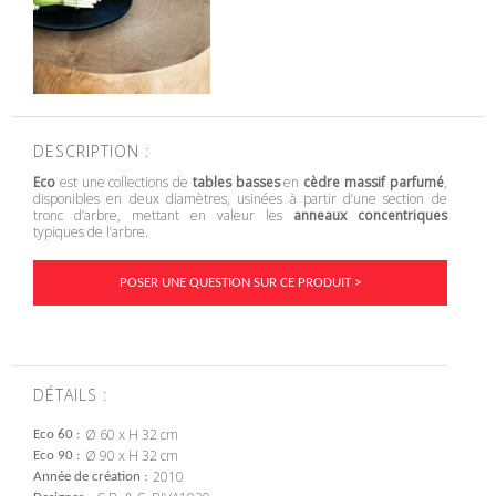
DESCRIPTION :
Eco
est une collections de
tables basses
en
cèdre massif parfumé
,
disponibles en deux diamètres, usinées à partir d’une section de
tronc d’arbre, mettant en valeur les
anneaux concentriques
typiques de l’arbre.
POSER UNE QUESTION SUR CE PRODUIT >
DÉTAILS :
Ø 60 x H 32 cm
Eco 60
Ø 90 x H 32 cm
Eco 90
2010
Année de création