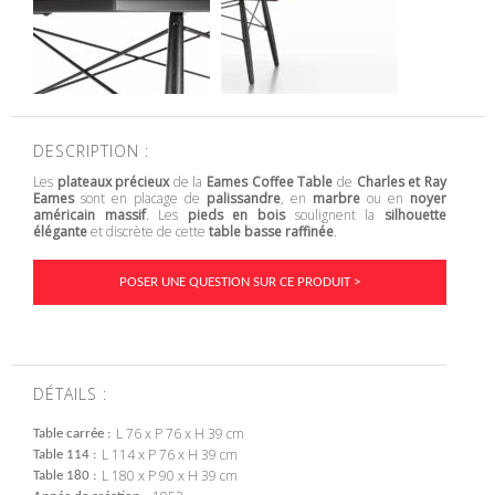
DESCRIPTION :
Les
plateaux précieux
de la
Eames Coffee Table
de
Charles et Ray
Eames
sont en placage de
palissandre
, en
marbre
ou en
noyer
américain massif
. Les
pieds en bois
soulignent la
silhouette
élégante
et discrète de cette
table basse raffinée
.
POSER UNE QUESTION SUR CE PRODUIT >
DÉTAILS :
L 76 x P 76 x H 39 cm
Table carrée
L 114 x P 76 x H 39 cm
Table 114
L 180 x P 90 x H 39 cm
Table 180