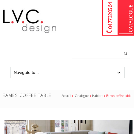
04 77 32 05 64
Chercher
un
produit...
EAMES COFFEE TABLE
Accueil
»
Catalogue
»
Habitat
»
Eames coffee table