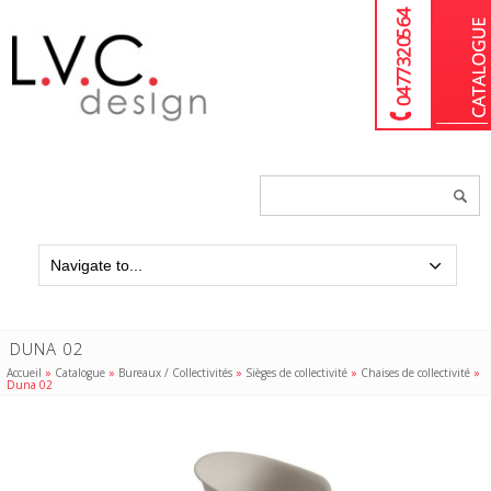
04 77 32 05 64
Chercher
un
produit...
DUNA 02
Accueil
»
Catalogue
»
Bureaux / Collectivités
»
Sièges de collectivité
»
Chaises de collectivité
»
Duna 02