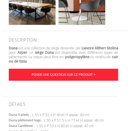
DESCRIPTION :
Duna
est une collection de siège dessinée par
Lievore Altherr Molina
pour
Arper
. Le
siège Duna
est disponible avec différents types de
piétements. La coque peut être en
polypropylène
ou revêtu de
cuir
ou de tissu
.
POSER UNE QUESTION SUR CE PRODUIT >
DÉTAILS :
L 55 x P 52 x H 46 et H assise: 43 cm
Duna 4 pieds
L 50 x P 51.5 x H 77 et H assise: 49 cm
Duna piétement luge
L 55 x P 53 x H 80 et H assise: 47 cm
Duna Cantilever