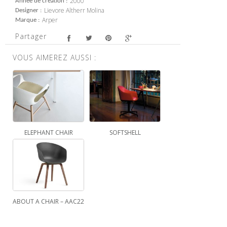
2000
Année de création
Lievore Altherr Molina
Designer
Arper
Marque
Partager
VOUS AIMEREZ AUSSI :
ELEPHANT CHAIR
SOFTSHELL
ABOUT A CHAIR – AAC22